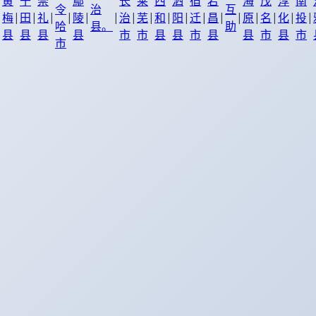
黄
于
崇
鄢
长
莱
西
泗
宿
宕
海
茂
淳
南
令
治
互
|
|
|
|
|
|
|
|
|
|
|
|
|
|
|
|
|
|
梅
田
礼
陵
治
芜
和
阳
迁
昌
原
名
化
投
哈
县。
助
县
县
县
县
市
市
县
县
市
县
县
市
县
市
市