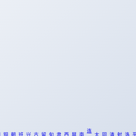
连
阳
铜
朝
班
兴
古
留
旬
肃
西
屏
南
太
同
清
射
洛