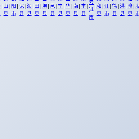
云
|
|
|
|
|
|
|
|
|
|
|
|
|
|
|
|
|
|
春
山
阳
戈
海
田
坝
邑
宁
华
南
丰
和
江
徐
洪
隆
港
市
县
市
县
县
县
县
县
县
县
县
县
县
市
县
县
县
市