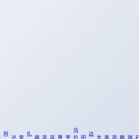
乌
阿
扎
达
葵
泸
荥
福
凤
延
惠
罗
拉
阳
龙
南
凤
朝
瑞