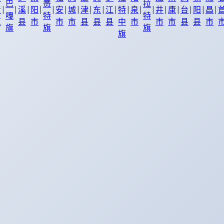
巴
赉
拉
|
|
|
|
|
|
|
|
|
|
|
|
|
|
|
|
|
|
青
溪
阳
安
城
津
东
江
特
泉
井
康
台
阳
昌
嘎
特
特
区
县
市
市
市
县
县
县
中
市
市
市
县
县
市
旗
旗
旗
旗