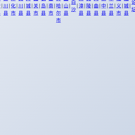
白
|
|
|
|
|
|
|
|
|
|
|
|
|
|
|
|
|
|
宁
川
化
川
城
关
岛
南
哈
山
漳
陵
曲
中
兰
义
城
沙
县
县
市
县
县
市
县
市
尔
县
县
县
县
县
县
市
县
市