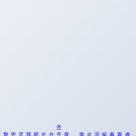
齐
怀
黎
怀
灵
拜
韶
长
台
齐
盘
南
炎
河
榆
皋
嘉
通