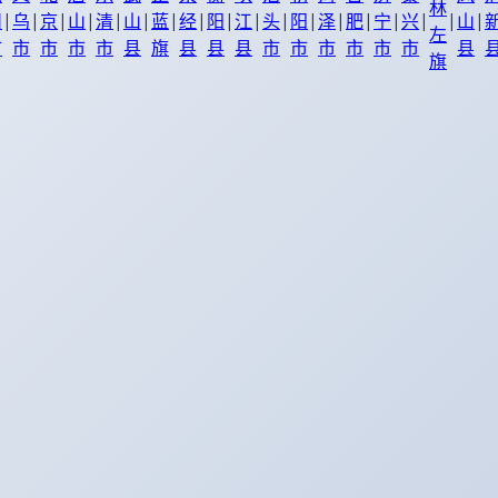
林
|
|
|
|
|
|
|
|
|
|
|
|
|
|
|
|
|
|
州
乌
京
山
清
山
蓝
经
阳
江
头
阳
泽
肥
宁
兴
山
左
市
市
市
市
市
县
旗
县
县
县
市
市
市
市
市
市
县
旗