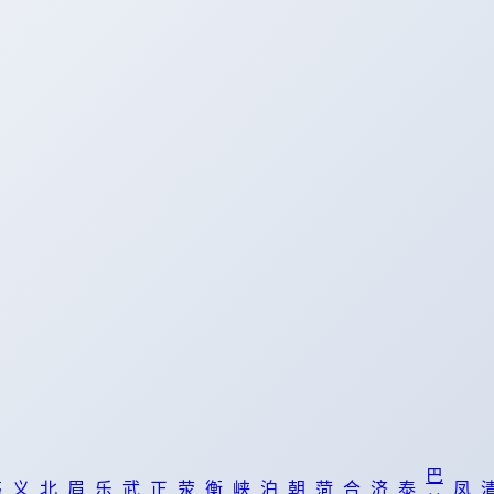
巴
亳
义
北
眉
乐
武
正
荥
衡
峡
泊
朝
菏
合
济
泰
凤