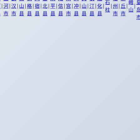
石
峨
|
|
|
|
|
|
|
|
|
|
|
|
|
|
|
|
|
|
河
河
汉
山
格
宿
北
平
信
宫
冲
山
汀
化
州
丘
柱
山
县
市
市
县
县
县
县
县
县
市
县
县
县
县
市
市