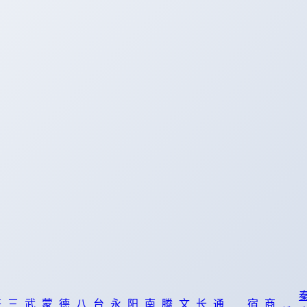
齐
三
武
蒙
德
八
台
永
阳
南
腾
文
长
通
宿
商